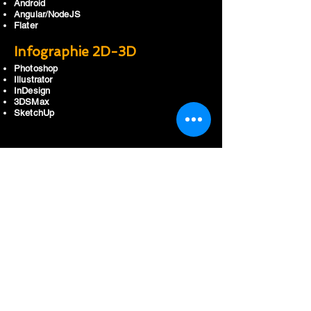
Android
Angular/NodeJS
Flater
Infographie 2D-3D
Photoshop
Illustrator
InDesign
3DSMax
SketchUp
ENVOYEZ
MESSAGE