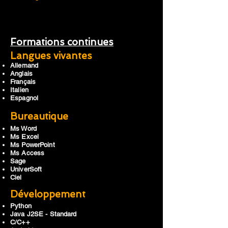
Formations continues
Langues vivantes
Allemand
Anglais
Français
Italien
Espagnol
Bureautique
Ms Word
Ms Excel
Ms PowerPoint
Ms Access
Sage
UniverSoft
Ciel
Développement
Python
Java J2SE - Standard
C/C++