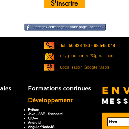
S'inscrire
Partagez cette page su votre page Facebook
Tél : 50 823 180 - 98 545 048
oxygene.centre2@gmail.com
Localisation Google Maps
EN
nales
Formations continues
MES
Développement
Python
Java J2SE - Standard
C/C++
Android
Angular/NodeJS