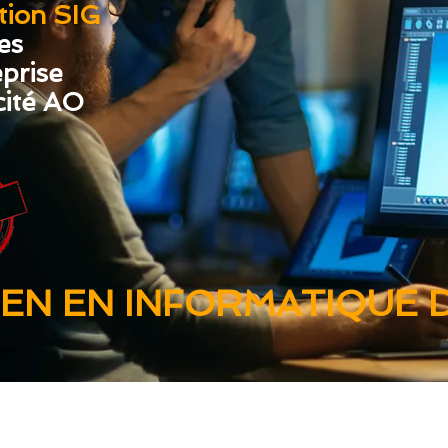
tion SIG
es
prise
cité AO
TIEN EN INFORMATIQUE 