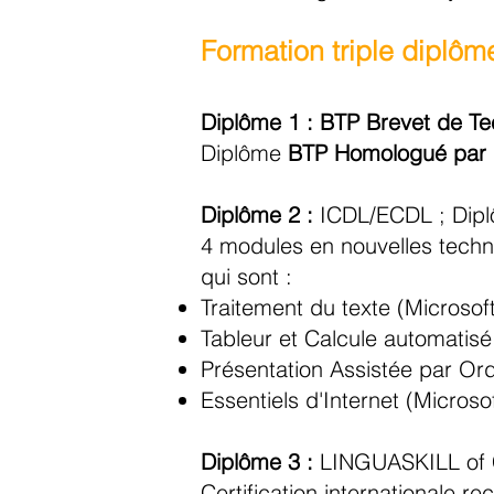
Formation tripl
e diplôm
Diplôme 1 :
BTP Brevet de Te
Diplôme
BTP Homologué
par l
Diplôme 2 :
ICDL/ECDL ; Dipl
4 modules en nouvelles techno
qui sont :
Traitement du texte (Microso
Tableur et Calcule automatis
Présentation Assistée par Ord
Essentiels d'Internet (Micros
Diplôme 3 :
LINGUASKILL of
Certification internationale r