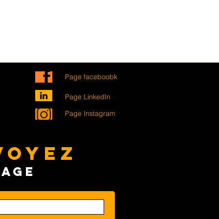
Page faceboobk
Page LinkedIn
Page Instagram
VOYEZ
SAGE