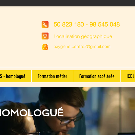
50 823 180 - 98 545 048
Localisation géographique
oxygene.centre2@gmail.com
S - homologué
Formation métier
Formation accélérée
ICDL 
HOMOLOGUÉ