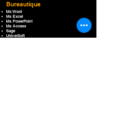
Bureautique
Ms Word
Ms Excel
Ms PowerPoint
Ms Access
Sage
UniverSoft
Ciel
Développement
Python
Java J2SE - Standard
C/C++
Android
Angular/NodeJS
Flater
Infographie 2D-3D
Photoshop
Illustrator
InDesign
3DSMax
SketchUp