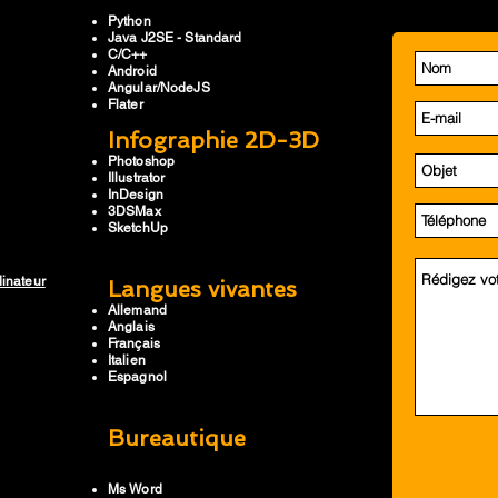
Python
Java J2SE - Standard
C/C++
Android
Angular/NodeJS
Flater
Infographie 2D-3D
Photoshop
Illustrator
InDesign
3DSMax
SketchUp
dinateur
Langues vivantes
Allemand
Anglais
Français
Italien
Espagnol
Bureautique
Ms Word