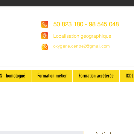
50 823 180 - 98 545 048
Localisation géographique
oxygene.centre2@gmail.com
S - homologué
Formation métier
Formation accélérée
ICDL 