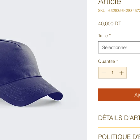
Article
SKU : 63283564283457
Prix
40,000 DT
Taille
*
Sélectionner
Quantité
*
Aj
DÉTAILS D'AR
Détails d'article. Sai
POLITIQUE D
l'article : taille, mati