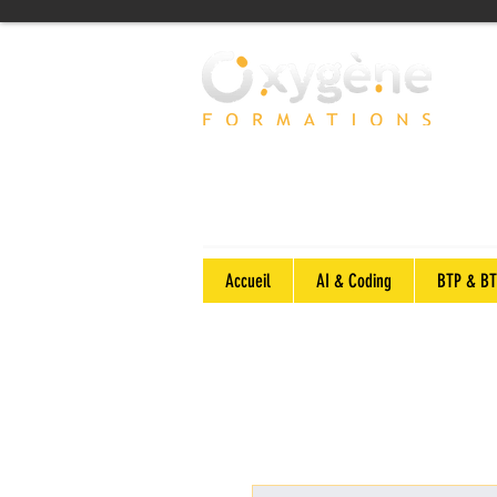
Accueil
AI & Coding
BTP & BT