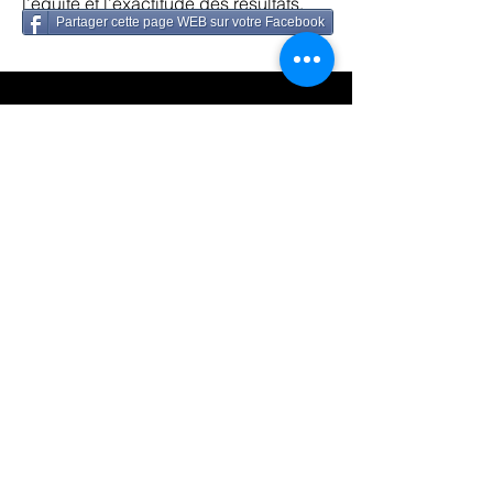
l’équité et l’exactitude des résultats.
Partager cette page WEB sur votre Facebook
Diplômes
BTP
Informatique appliquée à la gestion
Comptabilité et gestion d'entreprise
Formalités douanières
Infographie et publicité assistée par ordinateur
BTS
Comptabilité et finance
Certificats internationales
ICDL Certification