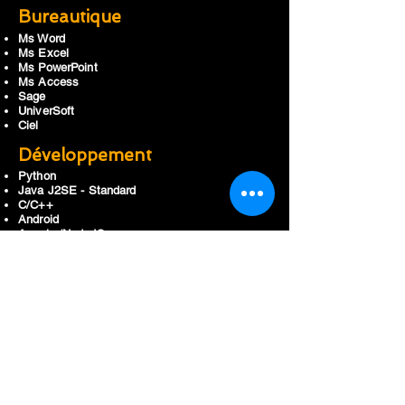
Bureautique
Ms Word
Ms Excel
Ms PowerPoint
Ms Access
Sage
UniverSoft
Ciel
Développement
Python
Java J2SE - Standard
C/C++
Android
Angular/NodeJS
Flater
Infographie 2D-3D
Photoshop
Illustrator
InDesign
3DSMax
SketchUp