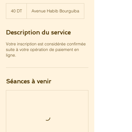
40
dinars
40 DT
Avenue Habib Bourguiba
tunisiens
Description du service
Votre inscription est considérée confirmée
suite à votre opération de paiement en
ligne.
Séances à venir